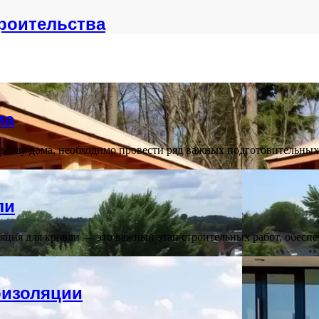
роительства
ма
льству дома, необходимо провести ряд важных подготовительных
ли
ция для кровли — это важный этап строительных работ, обесп
оизоляции