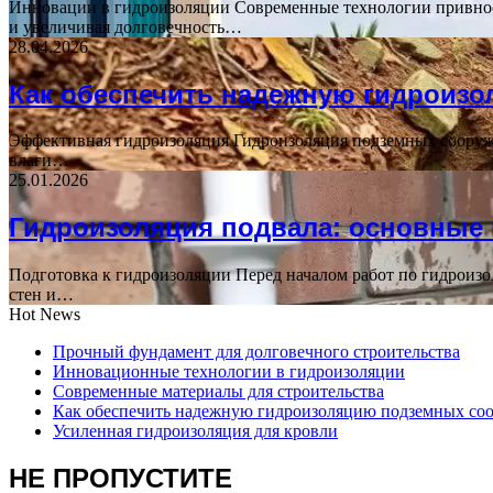
Инновации в гидроизоляции Современные технологии привнос
и увеличивая долговечность…
28.04.2026
Как обеспечить надежную гидроиз
Эффективная гидроизоляция Гидроизоляция подземных сооруже
влаги…
25.01.2026
Гидроизоляция подвала: основные
Подготовка к гидроизоляции Перед началом работ по гидроизо
стен и…
Hot News
Прочный фундамент для долговечного строительства
Инновационные технологии в гидроизоляции
Современные материалы для строительства
Как обеспечить надежную гидроизоляцию подземных со
Усиленная гидроизоляция для кровли
НЕ ПРОПУСТИТЕ