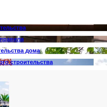
тельства
 правила
тельства дома
ого строительства