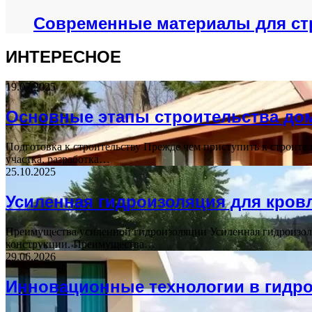
Современные материалы для ст
ИНТЕРЕСНОЕ
19.07.2025
Основные этапы строительства до
Подготовка к строительству Прежде чем приступить к строите
участка, разработка…
25.10.2025
Усиленная гидроизоляция для кров
Преимущества усиленной гидроизоляции Усиленная гидроизоля
конструкции. Преимущества…
29.06.2026
Инновационные технологии в гидр