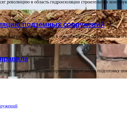
ят революцию в область гидроизоляции строительных конструк
оляцию подземных сооружений
ний играет ключевую роль в обеспечении их долговечности и 
 правила
ляции подвала необходимо провести тщательную подготовку пом
оружений